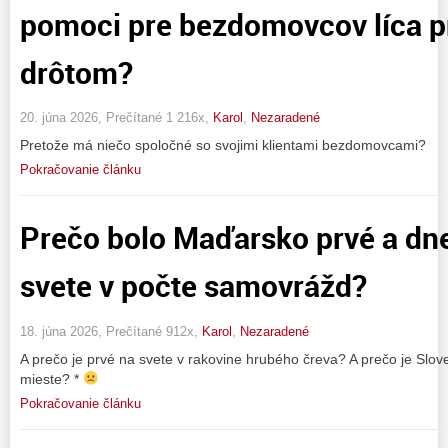
pomoci pre bezdomovcov líca p
drôtom?
20. júna 2026, Prečítané 1 216x,
Karol
,
Nezaradené
Pretože má niečo spoločné so svojimi klientami bezdomovcami?
Pokračovanie článku
Prečo bolo Maďarsko prvé a dne
svete v počte samovrážd?
18. júna 2026, Prečítané 912x,
Karol
,
Nezaradené
A prečo je prvé na svete v rakovine hrubého čreva? A prečo je Sl
mieste? *
Pokračovanie článku