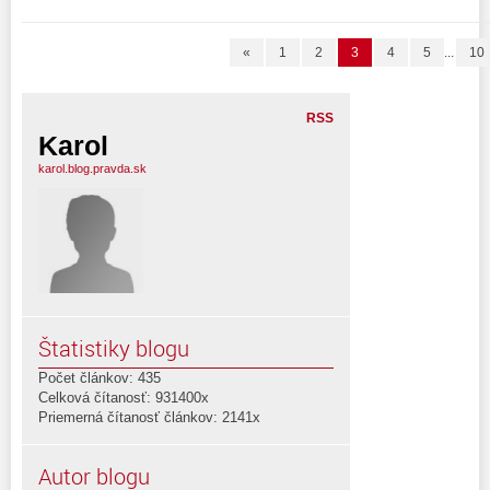
«
1
2
3
4
5
...
10
RSS
Karol
karol.blog.pravda.sk
Štatistiky blogu
Počet článkov: 435
Celková čítanosť: 931400x
Priemerná čítanosť článkov: 2141x
Autor blogu