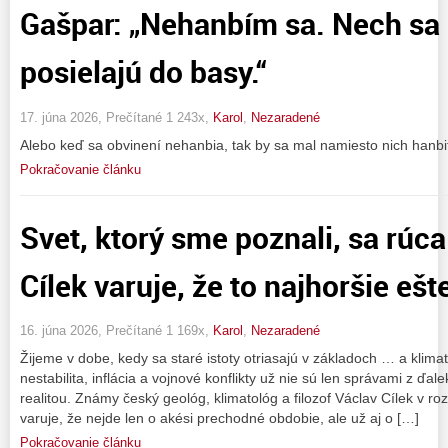
Gašpar: „Nehanbím sa. Nech sa 
posielajú do basy.“
17. júna 2026, Prečítané 1 243x,
Karol
,
Nezaradené
Alebo keď sa obvinení nehanbia, tak by sa mal namiesto nich hanbi
Pokračovanie článku
Svet, ktorý sme poznali, sa rúc
Cílek varuje, že to najhoršie ešt
16. júna 2026, Prečítané 1 169x,
Karol
,
Nezaradené
Žijeme v dobe, kedy sa staré istoty otriasajú v základoch … a klima
nestabilita, inflácia a vojnové konflikty už nie sú len správami z ďal
realitou. Známy český geológ, klimatológ a filozof Václav Cílek v r
varuje, že nejde len o akési prechodné obdobie, ale už aj o […]
Pokračovanie článku