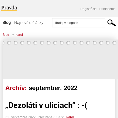
Registrácia
Prihlásenie
Blog
Najnovšie články
Najčítanejšie články
Blog
>
karol
Najkomentovanejšie články
Zoznam blogov
Komerčné blogy
Archív:
september, 2022
„Dezoláti v uliciach“ : -(
21. septembra 2022, Prečítané 3 537x,
Karol