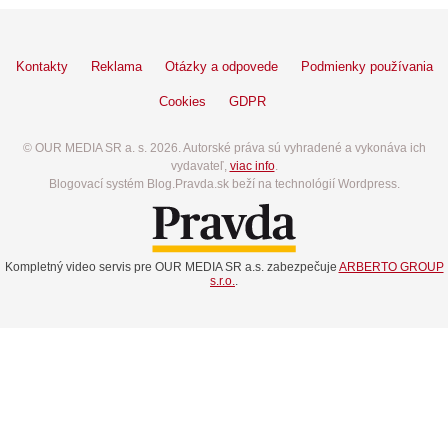
Kontakty
Reklama
Otázky a odpovede
Podmienky používania
Cookies
GDPR
© OUR MEDIA SR a. s. 2026. Autorské práva sú vyhradené a vykonáva ich
vydavateľ,
viac info
.
Blogovací systém Blog.Pravda.sk beží na technológií Wordpress.
Kompletný video servis pre OUR MEDIA SR a.s. zabezpečuje
ARBERTO GROUP
s.r.o.
.