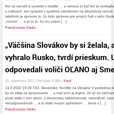
Kto sa narodil a vyrástol v totalite … a nemusí to byť len tá vonkajši
v rodinách, ten vyrástol v systéme založenom na absolútnej neúcte
takéhoto je správne to, čo bolo správne pre prvých ľudí v jeho živote,
„vzormi“ … a je to to, čo mu práve […]
Pokračovanie článku
„Väčšina Slovákov by si želala, 
vyhralo Rusko, tvrdí prieskum. 
odpovedali voliči OĽANO aj Sme
15. septembra 2022, Prečítané 4 085x,
Karol
14.9.2022 19:28 TA3, Slovensko, Konflikt na Ukrajine V poslednej
by mi stála za spracovanie … a mal som aj dojem, že už sa začínam
písať stále o tom istom, o slovenskej zabednenosti, natvrdlosti, zaos
nezodpovednosti … a to stále novým spôsobom … téma v […]
Pokračovanie článku