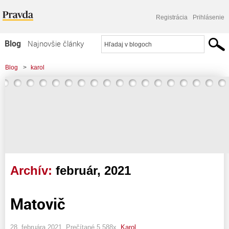
Registrácia
Prihlásenie
Blog
Najnovšie články
Najčítanejšie články
Blog
>
karol
Najkomentovanejšie články
Zoznam blogov
Komerčné blogy
Archív:
február, 2021
Matovič
28. februára 2021, Prečítané 5 588x,
Karol