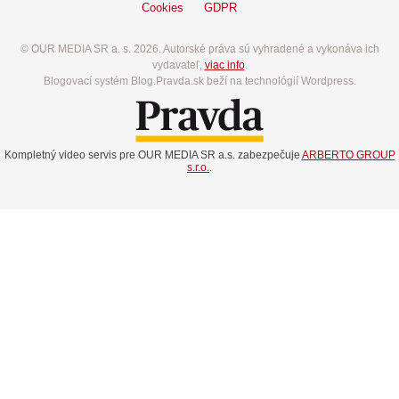
Cookies
GDPR
© OUR MEDIA SR a. s. 2026. Autorské práva sú vyhradené a vykonáva ich
vydavateľ,
viac info
.
Blogovací systém Blog.Pravda.sk beží na technológií Wordpress.
Kompletný video servis pre OUR MEDIA SR a.s. zabezpečuje
ARBERTO GROUP
s.r.o.
.