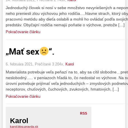
Jednoduchý človek si nosí v sebe množstvo nevyriešených a nepo
neho preniesli zlou výchovou jeho rodičia….hlavne strach, ktorý oby
pracovnú metódu aby dieťa oslabili a mohli ho ovládať podľa svoji
predstáv. Obyčajní rodičia nemajú poňatie o výchove, pretože […]
Pokračovanie článku
„Mať sex
“.
6. februára 2021, Prečítané 3 204x,
Karol
Materialista potrebuje veľa peňazí na to, aby sa cítil slobodne…pre
neslobodný.…. v peniazoch hľadá to, čo nedostal vo výchove. Na sv
úrovni potrebuje prijímať veľa jednoduchých – zmyslových podneto
receptorov, chuťových, čuchových, zvukových, hmatových, […]
Pokračovanie článku
RSS
Karol
karol.blog.pravda.sk