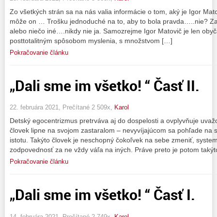
Zo všetkých strán sa na nás valia informácie o tom, aký je Igor Mat
môže on … Trošku jednoduché na to, aby to bola pravda…..nie? Za 
alebo niečo iné….nikdy nie ja. Samozrejme Igor Matovič je len obyčaj
posttotalitným spôsobom myslenia, s množstvom […]
Pokračovanie článku
„Dali sme im všetko! “ Časť II.
22. februára 2021, Prečítané 2 509x,
Karol
Detský egocentrizmus pretrváva aj do dospelosti a ovplyvňuje uvaž
človek lipne na svojom zastaralom – nevyvíjajúcom sa pohľade na s
istotu. Takýto človek je neschopný čokoľvek na sebe zmeniť, syste
zodpovednosť za ne vždy váľa na iných. Práve preto je potom takýt
Pokračovanie článku
„Dali sme im všetko! “ Časť I.
14. februára 2021, Prečítané 2 749x,
Karol