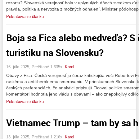
rezortu? Slovenská verejnosť bola v uplynulých dňoch svedkom ďalš
pravda, politika a nervozita z možných odhalení. Minister pôdohos
Pokračovanie článku
Boja sa Fica alebo medveďa? S 
turistiku na Slovensku?
16. júla 2025, Prečítané 1 635x,
Karol
Obavy z Fica. Česká verejnosť je čoraz kritickejšia voči Robertovi Fi
ruskému a antiliberálnemu smerovaniu. V prieskumoch Slovensko kl
českých preferenciách, čo analytici pripisujú Ficovej politike smerom 
komentátori hodnotia jeho vládu s obavami – ako znepokojivý odkl
Pokračovanie článku
Vietnamec Trump – tam by sa ho
13. júla 2025, Prečítané 1 216x,
Karol