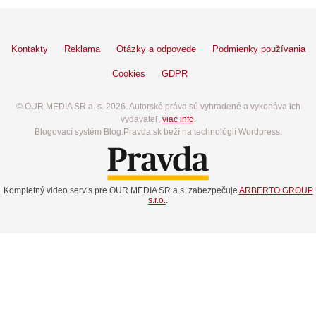
Kontakty
Reklama
Otázky a odpovede
Podmienky používania
Cookies
GDPR
© OUR MEDIA SR a. s. 2026. Autorské práva sú vyhradené a vykonáva ich
vydavateľ,
viac info
.
Blogovací systém Blog.Pravda.sk beží na technológií Wordpress.
Kompletný video servis pre OUR MEDIA SR a.s. zabezpečuje
ARBERTO GROUP
s.r.o.
.