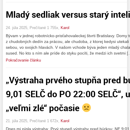
Mladý sedliak versus starý intel
24. júla 2025, Prečítané 1 755x,
Karol
Bývam v jednej robotnícko-prisťahovaleckej štvrti Bratislavy. Domy tu 
z chudobných dedín za prácou, ale chudoba, z ktorej kedysi utekali ne
sebou, vo svojich hlavách. V našom vchode býva jeden mladý chal
sused. No kto s ním ale príde do styku pocíti, že medzi ich svetmi [
Pokračovanie článku
„Výstraha prvého stupňa pred 
9,01 SELČ do PO 22:00 SELČ“, 
„veľmi zlé“ počasie
21. júla 2025, Prečítané 1 672x,
Karol
Dnes mi pípla výstraha:„Prvý stupeň výstrahy pred búrkou: NE 9:01