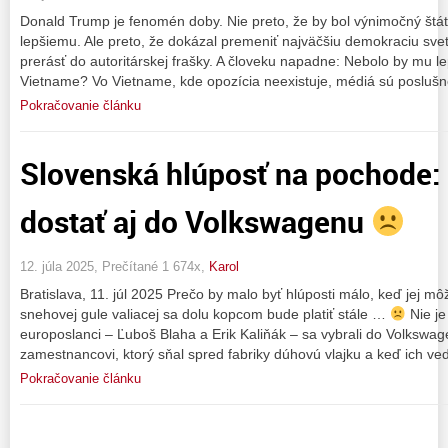
Donald Trump je fenomén doby. Nie preto, že by bol výnimočný štátn
lepšiemu. Ale preto, že dokázal premeniť najväčšiu demokraciu svet
prerásť do autoritárskej frašky. A človeku napadne: Nebolo by mu l
Vietname? Vo Vietname, kde opozícia neexistuje, médiá sú poslušné
Pokračovanie článku
Slovenská hlúposť na pochode: 
dostať aj do Volkswagenu
12. júla 2025, Prečítané 1 674x,
Karol
Bratislava, 11. júl 2025 Prečo by malo byť hlúposti málo, keď jej m
snehovej gule valiacej sa dolu kopcom bude platiť stále …
Nie je
europoslanci – Ľuboš Blaha a Erik Kaliňák – sa vybrali do Volkswa
zamestnancovi, ktorý sňal spred fabriky dúhovú vlajku a keď ich ve
Pokračovanie článku