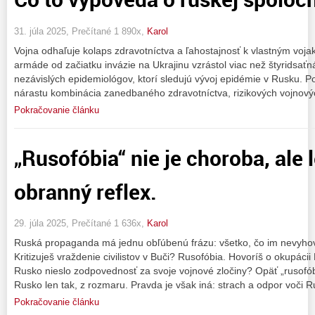
31. júla 2025, Prečítané 1 890x,
Karol
Vojna odhaľuje kolaps zdravotníctva a ľahostajnosť k vlastným voja
armáde od začiatku invázie na Ukrajinu vzrástol viac než štyridsaťn
nezávislých epidemiológov, ktorí sledujú vývoj epidémie v Rusku. 
nárastu kombinácia zanedbaného zdravotníctva, rizikových vojnový
Pokračovanie článku
„Rusofóbia“ nie je choroba, ale 
obranný reflex.
29. júla 2025, Prečítané 1 636x,
Karol
Ruská propaganda má jednu obľúbenú frázu: všetko, čo im nevyhovu
Kritizuješ vraždenie civilistov v Buči? Rusofóbia. Hovoríš o okupác
Rusko nieslo zodpovednosť za svoje vojnové zločiny? Opäť „rusofób
Rusko len tak, z rozmaru. Pravda je však iná: strach a odpor voči 
Pokračovanie článku