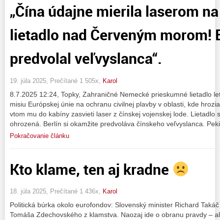
„Čína údajne mierila laserom n
lietadlo nad Červeným morom! B
predvolal veľvyslanca“.
19. júla 2025, Prečítané 1 505x,
Karol
8.7.2025 12:24, Topky, Zahraničné Nemecké prieskumné lietadlo l
misiu Európskej únie na ochranu civilnej plavby v oblasti, kde hrozia
vtom mu do kabíny zasvieti laser z čínskej vojenskej lode. Lietadlo 
ohrozená. Berlín si okamžite predvoláva čínskeho veľvyslanca. Pek
Pokračovanie článku
Kto klame, ten aj kradne
18. júla 2025, Prečítané 1 436x,
Karol
Politická búrka okolo eurofondov: Slovenský minister Richard Taká
Tomáša Zdechovského z klamstva. Naozaj ide o obranu pravdy – al