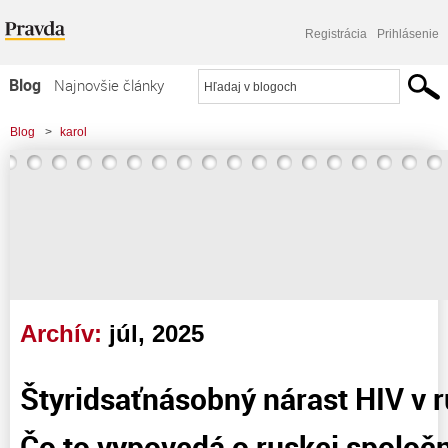
Registrácia
Prihlásenie
Blog
Najnovšie články
Najčítanejšie články
Blog
>
karol
Najkomentovanejšie články
Zoznam blogov
Komerčné blogy
Archív:
júl, 2025
Štyridsaťnásobný nárast HIV v 
Čo to vypovedá o ruskej spoloč