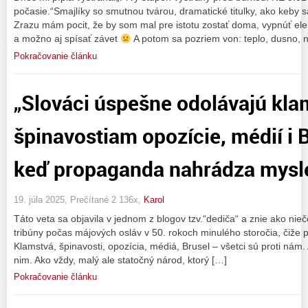
počasie.“Smajlíky so smutnou tvárou, dramatické titulky, ako keby s
Zrazu mám pocit, že by som mal pre istotu zostať doma, vypnúť el
a možno aj spísať závet
A potom sa pozriem von: teplo, dusno, 
Pokračovanie článku
„Slováci úspešne odolávajú kl
špinavostiam opozície, médií i 
keď propaganda nahrádza mysl
19. júla 2025, Prečítané 2 136x,
Karol
Táto veta sa objavila v jednom z blogov tzv.“dediča“ a znie ako niečo
tribúny počas májových osláv v 50. rokoch minulého storočia, čiže poč
Klamstvá, špinavosti, opozícia, médiá, Brusel – všetci sú proti nám. 
nim. Ako vždy, malý ale statočný národ, ktorý […]
Pokračovanie článku