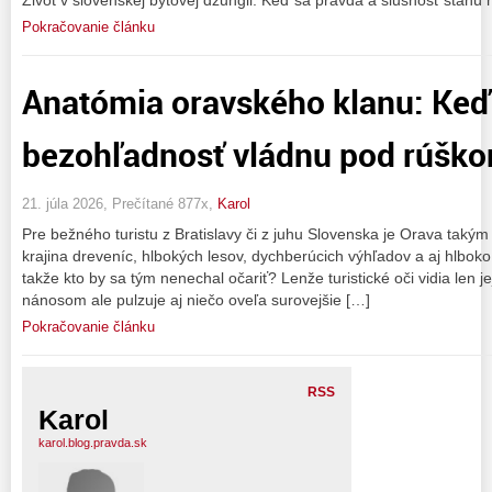
Pokračovanie článku
Anatómia oravského klanu: Keď 
bezohľadnosť vládnu pod rúško
21. júla 2026, Prečítané 877x,
Karol
Pre bežného turistu z Bratislavy či z juhu Slovenska je Orava t
krajina dreveníc, hlbokých lesov, dychberúcich výhľadov a aj hlboko
takže kto by sa tým nenechal očariť? Lenže turistické oči vidia len 
nánosom ale pulzuje aj niečo oveľa surovejšie […]
Pokračovanie článku
RSS
Karol
karol.blog.pravda.sk