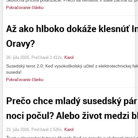
Skutočná príčina polarizácie: Prečo sa nenávisť v štáte začína už pr
Pokračovanie článku
Až ako hlboko dokáže klesnúť In
Oravy?
26. júla 2026, Prečítané 1 412x,
Karol
Susedský teror 2.0: Keď vysokoškolský učiteľ z elektrotechnickej fak
suseda!
Pokračovanie článku
Prečo chce mladý susedský pár
noci počul? Alebo život medzi 
23. júla 2026, Prečítané 1 535x,
Karol
Život v slovenskej bytovej džungli: Keď sa pravda a slušnosť stanú 