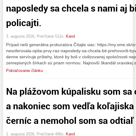
naposledy sa chcela s nami aj bi
policajti.
3. augusta 2026, Prečítané 512x,
Karol
Prípad rieši generálna prokuratúra Čítajte viac: https://my.sme.sk/o
nesoferovala-opita-prvy-raz-naposledy-sa-chcela-bit-prehovorili-byva
denne servíruje príbehy, ktoré by boli v civilizovanej spoločnosti ne
zemepisných šírkach sú priam normou. Najnovší škandál oravskej s
Pokračovanie článku
Na plážovom kúpalisku som sa o
a nakoniec som vedľa koľajiska
černíc a nemohol som sa odtiaľ
1. augusta 2026, Prečítané 496x,
Karol