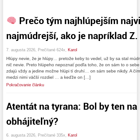
Prečo tým najhlúpejším najvi
najmúdrejší, ako je napríklad Z
7. augusta 2026, Prečítané 624x,
Karol
Hlúpy nevie, že je hlúpy… pretože keby to vedel, už by sa stal mú
nič nevie. Preto hlúpeho nepoznať podľa toho, že on sám to o sebe 
zdajú vždy a jedine možne hlúpi tí druhí… on sám sebe nikdy. A čím
medzi nimi väčší rozdiel … a keďže on […]
Pokračovanie článku
Atentát na tyrana: Bol by ten n
obhájiteľný?
6. augusta 2026, Prečítané 335x,
Karol