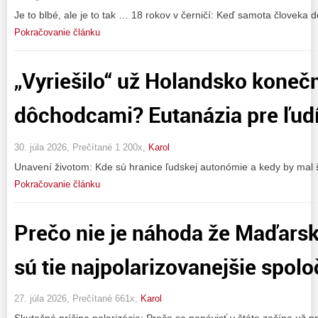
Je to blbé, ale je to tak … 18 rokov v černičí: Keď samota človeka 
Pokračovanie článku
„Vyriešilo“ už Holandsko koneč
dôchodcami? Eutanázia pre ľudí
30. júla 2026, Prečítané 1 200x,
Karol
Unavení životom: Kde sú hranice ľudskej autonómie a kedy by mal 
Pokračovanie článku
Prečo nie je náhoda že Maďars
sú tie najpolarizovanejšie spol
27. júla 2026, Prečítané 661x,
Karol