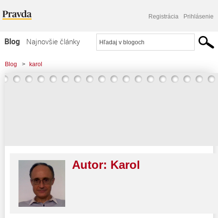
Registrácia
Prihlásenie
Blog
Najnovšie články
Najčítanejšie články
Blog
>
karol
Najkomentovanejšie články
Zoznam blogov
Komerčné blogy
Autor:
Karol