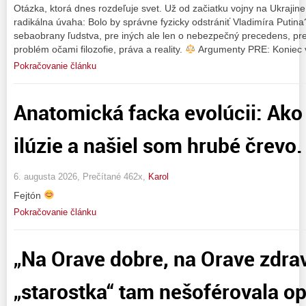
Otázka, ktorá dnes rozdeľuje svet. Už od začiatku vojny na Ukrajine
radikálna úvaha: Bolo by správne fyzicky odstrániť Vladimíra Putina
sebaobrany ľudstva, pre iných ale len o nebezpečný precedens, pr
problém očami filozofie, práva a reality.
Argumenty PRE: Koniec v
Pokračovanie článku
Anatomická facka evolúcii: Ako 
ilúzie a našiel som hrubé črevo.
6. augusta 2026, Prečítané 462x,
Karol
Fejtón
Pokračovanie článku
„Na Orave dobre, na Orave zdra
„starostka“ tam nešoférovala opi