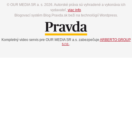
© OUR MEDIA SR a. s. 2026. Autorské práva sú vyhradené a vykonáva ich
vydavateľ,
viac info
.
Blogovací systém Blog.Pravda.sk beží na technológií Wordpress.
Kompletný video servis pre OUR MEDIA SR a.s. zabezpečuje
ARBERTO GROUP
s.r.o.
.