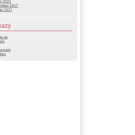
ár 2021
ember 2017
uár 2017
kazy
da.sk
pty
rogram
téka