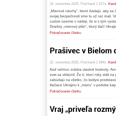
24. novembra 2025, Prečítané 1 527x,
Karol
„Mierové návrhy“, ktoré žiadajú, aby sa 
svojej bezpečnosti sme tu už raz mali. 
cudzie územie v nádeji, že si s tým vyst
Dnešný „mierový plán“, ktorý tlačí Ukraj
Pokračovanie článku
Prašivec v Bielom
22. novembra 2025, Prečítané 1 584x,
Karol
Keď veľmoc zrádza vlastné hodnoty: Amer
svet sa zbláznil. Že tí, ktorí roky stáli n
zabúdajú na všetko, čo kedysi predstavo
tlačiace Ukrajinu k „mieru“ v podobe kap
Pokračovanie článku
Vraj „priveľa rozmý