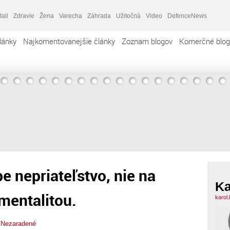
tail
Zdravie
Žena
Varecha
Záhrada
Užitočná
Video
DefenceNews
lánky
Najkomentovanejšie články
Zoznam blogov
Komerčné blog
e nepriateľstvo, nie na
Ka
 mentalitou.
karol
,
Nezaradené