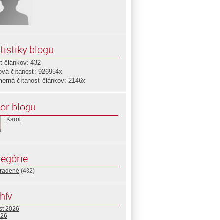
tistiky blogu
t článkov: 432
ová čítanosť: 926954x
merná čítanosť článkov: 2146x
or blogu
Karol
egórie
radené
(432)
hív
st 2026
026