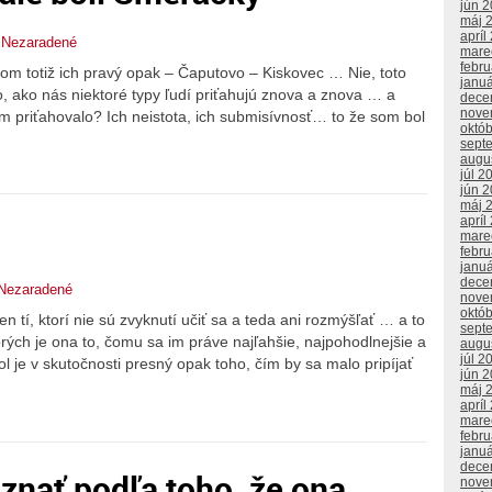
jún 
máj 
apríl
,
Nezaradené
mare
febr
om totiž ich pravý opak – Čaputovo – Kiskovec … Nie, toto
janu
to, ako nás niektoré typy ľudí priťahujú znova a znova … a
dece
nove
im priťahovalo? Ich neistota, ich submisívnosť… to že som bol
októ
sept
augu
júl 2
jún 
máj 
apríl
mare
febr
janu
dece
Nezaradené
nove
októ
en tí, ktorí nie sú zvyknutí učiť sa a teda ani rozmýšľať … a to
sept
orých je ona to, čomu sa im práve najľahšie, najpohodlnejšie a
augu
júl 2
l je v skutočnosti presný opak toho, čím by sa malo pripíjať
jún 
máj 
apríl
mare
febr
janu
dece
znať podľa toho, že ona
nove