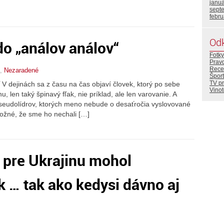
janu
sept
febr
Od
do „análov análov“
Fotky
Prav
Rece
,
Nezaradené
Šport
TV p
ť V dejinách sa z času na čas objaví človek, ktorý po sebe
Vino
, len taký špinavý fľak, nie príklad, ale len varovanie. A
 pseudolídrov, ktorých meno nebude o desaťročia vyslovované
možné, že sme ho nechali […]
n pre Ukrajinu mohol
k … tak ako kedysi dávno aj