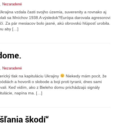
,
Nezaradené
Ukrajina vzdala časti svojho územia, suverenity a rovnako aj
Volali sa Mníchov 1938.A výsledok?Európa darovala agresorovi
ačí. Za pár mesiacov bolo jasné, akú obrovskú hlúposť urobila.
inu aby […]
 dome.
,
Nezaradené
ický tlak na kapituláciu Ukrajiny
Niekedy mám pocit, že
a pódiách a hovorili o slobode a boji proti tyranii, dnes sami
vali. Keď vidím, ako z Bieleho domu prichádzajú signály
itulácie, napína ma. […]
šľania škodí“