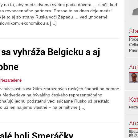
jny na to, aby medzi dvoma svetmi padla dôvera … stačí, keď
za rovnocenného partnera. Presne to sa dnes deje medzi
je to aj zo strany Ruska voči Západu … veď „moderné
 slovníkom, ekonomikou a […]
Šta
Poče
Celk
 sa vyhráža Belgicku a aj
Prie
sobne
Aut
,
Nezaradené
v súvislosti s využitím zmrazených ruských financií na pomoc
ija Medvedeva na bývalého českého reprezentačného
Kat
haľujú jednu podstatnú vec: súčasné Rusko už prestalo
 už len na jemu vlastné – na primitívne […]
Neza
Arc
augu
valé boli Smeráčky
júl 2