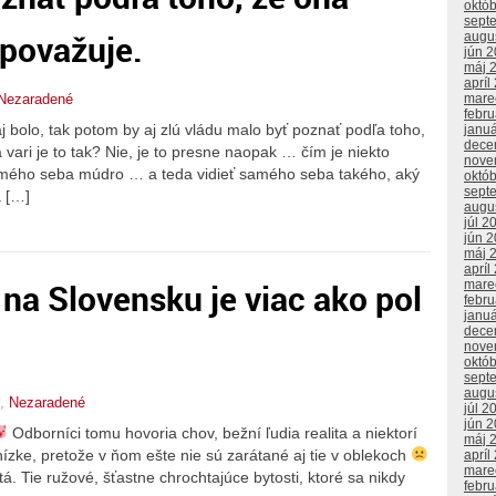
októ
sept
 považuje.
augu
jún 
máj 
apríl
mare
Nezaradené
febr
 bolo, tak potom by aj zlú vládu malo byť poznať podľa toho,
janu
dece
ari je to tak? Nie, je to presne naopak … čím je niekto
nove
samého seba múdro … a teda vidieť samého seba takého, aký
októ
sept
 […]
augu
júl 2
jún 
máj 
apríl
 na Slovensku je viac ako pol
mare
febr
janu
dece
nove
októ
sept
augu
,
Nezaradené
júl 2
jún 
Odborníci tomu hovoria chov, bežní ľudia realita a niektorí
máj 
 nízke, pretože v ňom ešte nie sú zarátané aj tie v oblekoch
apríl
mare
. Tie ružové, šťastne chrochtajúce bytosti, ktoré sa nikdy
febr