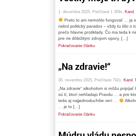
1. decembra 2025, Prečítané 1 359x,
Karol
Preto to ani nemohlo fungovať … ja s
nebol politický paradox – vždy tu išlo o 
prečo hlavne protiklady. Čo ma teda k n
pre ne dôležitým zdrojom opory, […]
Pokračovanie článku
„Na zdravie!“
30. novembra 2025, Prečítané 792x,
Karol
,
„Na zdravie“ alkoholom si môžu pripíjať l
sú tí, ktorí nehľadajú Pravdu … a pre kt
teda aj najjednoduchšie verí …
Alkoho
… je to […]
Pokračovanie článku
Múdru vládu nespo