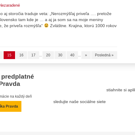
Nezaradené
 aj storočia traduje veta: „Nerozmýšľaj priveľa …. pretože
 Slovensko tam kde je … a aj ja som sa na moje meniny
e, že priveľa rozmýšľa“
Zvláštne. Krajina, ktorú 1000 rokov
15
16
17
...
20
30
40
...
»
Posledná »
 predplatné
Pravda
stiahnite si ap
ormácie na každý deň
sledujte naše sociálne siete
íka Pravda