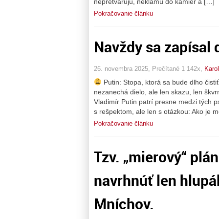
nepretvarujú, neklamú do kamier a […]
Pokračovanie článku
Navždy sa zapísal 
26. novembra 2025, Prečítané 1 142x,
Karol
Putin: Stopa, ktorá sa bude dlho čisti
nezanechá dielo, ale len skazu, len škvrnu
Vladimír Putin patrí presne medzi tých
s rešpektom, ale len s otázkou: Ako je 
Pokračovanie článku
Tzv. „mierový“ plá
navrhnúť len hlupá
Mníchov.