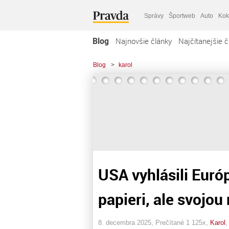
Správy
Športweb
Auto
Kok
Blog
Najnovšie články
Najčítanejšie č
Blog
>
karol
USA vyhlásili Európ
papieri, ale svojou
8. decembra 2025, Prečítané 1 125x,
Karol