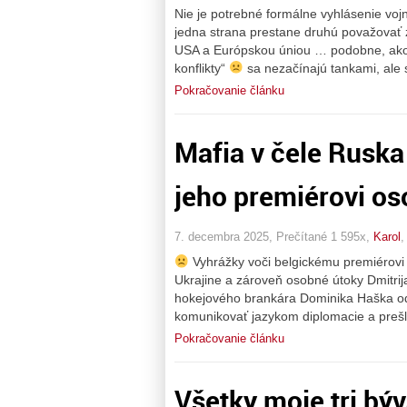
Nie je potrebné formálne vyhlásenie vo
jedna strana prestane druhú považovať 
USA a Európskou úniou … podobne, ako 
konflikty“
sa nezačínajú tankami, ale
Pokračovanie článku
Mafia v čele Ruska
jeho premiérovi o
7. decembra 2025, Prečítané 1 595x,
Karol
Vyhrážky voči belgickému premiérovi 
Ukrajine a zároveň osobné útoky Dmitr
hokejového brankára Dominika Haška od
komunikovať jazykom diplomacie a prešlo
Pokračovanie článku
Všetky moje tri bý