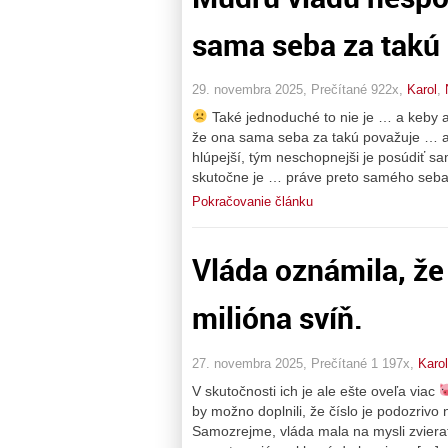
sama seba za takú
29. novembra 2025, Prečítané 922x,
Karol
,
Také jednoduché to nie je … a keby aj
že ona sama seba za takú považuje … a v
hlúpejší, tým neschopnejši je posúdiť 
skutočne je … práve preto samého seba
Pokračovanie článku
Vláda oznámila, že
milióna svíň.
27. novembra 2025, Prečítané 1 197x,
Karol
V skutočnosti ich je ale ešte oveľa viac
by možno doplnili, že číslo je podozrivo
Samozrejme, vláda mala na mysli zvieratá