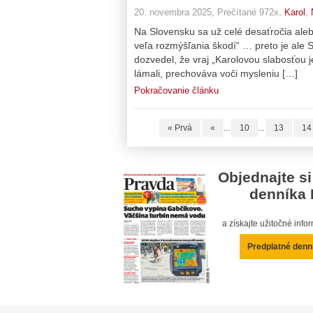
20. novembra 2025, Prečítané 972x,
Karol
,
Na Slovensku sa už celé desaťročia alebo
veľa rozmýšľania škodí“ … preto je ale
dozvedel, že vraj „Karolovou slabosťou j
lámali, prechováva voči mysleniu […]
Pokračovanie článku
« Prvá
«
...
10
...
13
14
Objednajte si
denníka 
a získajte užitočné inf
Predplatné denn